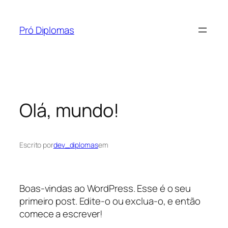
Pular
para
Pró Diplomas
o
conteúdo
Olá, mundo!
Escrito por
dev_diplomas
em
Boas-vindas ao WordPress. Esse é o seu
primeiro post. Edite-o ou exclua-o, e então
comece a escrever!